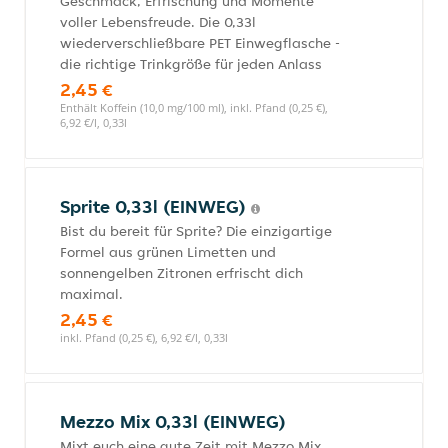
Geschmack, Erfrischung und Momente
voller Lebensfreude. Die 0,33l
wiederverschließbare PET Einwegflasche -
die richtige Trinkgröße für jeden Anlass
2,45 €
Enthält Koffein (10,0 mg/100 ml), inkl. Pfand (0,25 €),
6,92 €/l, 0,33l
Sprite 0,33l (EINWEG)
Bist du bereit für Sprite? Die einzigartige
Formel aus grünen Limetten und
sonnengelben Zitronen erfrischt dich
maximal.
2,45 €
inkl. Pfand (0,25 €), 6,92 €/l, 0,33l
Mezzo Mix 0,33l (EINWEG)
Mixt euch eine gute Zeit mit Mezzo Mix,