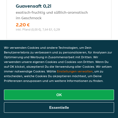
Guavensaft 0,2l
exotisch-fruchtig und süßlich-aromatisch
im Geschmack
2,20 €
inkl. Pfand (0,00 €), 7,64 €/l, 0,29l
Wir verwenden Cookies und andere Technologien, um Dein
Litschisaft 0,2l
Benutzererlebnis zu verbessern und zu personalisieren, für Analysen zur
Optimierung und Werbung in Zusammenarbeit mit Dritten. Wir
exotisch-süß und aromatisch im
verwenden unsere eigenen Cookies und Cookies von Dritten. Wenn Du
Geschmack
auf OK klickst, akzeptierst Du die Verwendung aller Cookies. Wir setzen
2,20 €
immer notwendige Cookies. Wähle
Einstellungen verwalten
, um zu
inkl. Pfand (0,00 €), 7,64 €/l, 0,29l
entscheiden, welche Cookies Du akzeptieren möchtest, um Deine
Präferenzen anzupassen und um weitere Informationen zu finden.
Alkoholische Getränke
OK
Online Essen Bestellen
Essentielle
Stuttgarter Hofbräu Export 0,5l